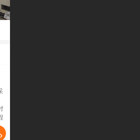
采
，
对
程