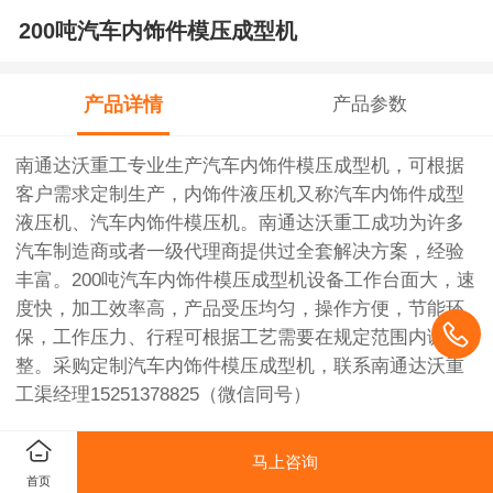
200吨汽车内饰件模压成型机
产品详情
产品参数
南通达沃重工专业生产汽车内饰件模压成型机，可根据
客户需求定制生产，内饰件液压机又称汽车内饰件成型
液压机、汽车内饰件模压机。南通达沃重工成功为许多
汽车制造商或者一级代理商提供过全套解决方案，经验
丰富。200吨汽车内饰件模压成型机设备工作台面大，速
度快，加工效率高，产品受压均匀，操作方便，节能环
保，工作压力、行程可根据工艺需要在规定范围内调
整。采购定制
汽车内饰件模压成型机，联系南通达沃重
工渠经理15251378825（微信同号）
汽车内饰包括前引擎盖、引擎盖绝缘垫、仪表板绝缘
马上咨询
垫、防火壁绝缘垫、座垫、两排脚垫、躯干侧饰面、后
首页