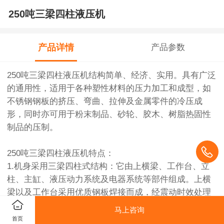
250吨三梁四柱液压机
产品详情
产品参数
250吨三梁四柱液压机结构简单、经济、实用。具有广泛
的通用性，适用于各种塑性材料的压力加工和成型，如
不锈钢钢板的挤压、弯曲、拉伸及金属零件的冷压成
形，同时亦可用于粉末制品、砂轮、胶木、树脂热固性
制品的压制。
250吨三梁四柱液压机特点：
1.机身采用三梁四柱式结构：它由上横梁、工作台、立
柱、主缸、液压动力系统及电器系统等部件组成。上横
梁以及工作台采用优质钢板焊接而成，经震动时效处理
消除内应力，立柱为优质45#钢，四柱均表面中频淬火并
马上咨询
镀铬处理，并配有润滑装置。
首页